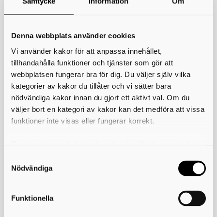
Samtycke
Information
Om
Följande tjänster finns idag att söka hos oss på
Räddningstjänsten Skaraborg.
Denna webbplats använder cookies
Vi använder kakor för att anpassa innehållet,
Vakthavande befäl
Brandskyddskontrollant
tillhandahålla funktioner och tjänster som gör att
webbplatsen fungerar bra för dig. Du väljer själv vilka
kategorier av kakor du tillåter och vi sätter bara
Skriv ut
nödvändiga kakor innan du gjort ett aktivt val. Om du
väljer bort en kategori av kakor kan det medföra att vissa
Länkar
funktioner inte visas eller fungerar korrekt.
Är du intresserad av att bli deltidsbrandman?
Är du intresserad av att bli brandskyddskontrollant?
Du kan när som helst ändra eller dra tillbaka samtycket
för vilka kakor du tillåter. Det görs på vår sida om
användning av kakor som du hittar längst ner på sidan
Nödvändiga
Räddningstjänsten Skaraborg
Funktionella
Majorsgatan 1