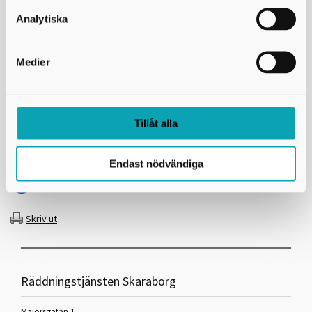
Analytiska
Om du vill vara anonym eller har skyddad
identitet
Medier
Lämna inte ut känslig information via telefon
eller e-post
Tillåt alla
Om du använder sociala medier
Endast nödvändiga
Läs mer
Skriv ut
Räddningstjänsten Skaraborg
Majorsgatan 1