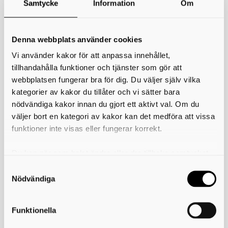
Samtycke
Information
Om
Varför får vi behandla dina personuppgifter
(laglig grund)?
Denna webbplats använder cookies
Föreliggande grunder för hantering av
Vi använder kakor för att anpassa innehållet,
peronuppgifter
tillhandahålla funktioner och tjänster som gör att
webbplatsen fungerar bra för dig. Du väljer själv vilka
Vem får ta del av dina personuppgifter?
kategorier av kakor du tillåter och vi sätter bara
nödvändiga kakor innan du gjort ett aktivt val. Om du
väljer bort en kategori av kakor kan det medföra att vissa
Tredje land
funktioner inte visas eller fungerar korrekt.
Hur länge sparas dina personuppgifter?
Du kan när som helst ändra eller dra tillbaka samtycket
för vilka kakor du tillåter. Det görs på vår sida om
användning av kakor som du hittar längst ner på sidan
Nödvändiga
Dina rättigheter när dina personuppgifter
behandlas av räddningstjänsten
Funktionella
Ytterligare behandling