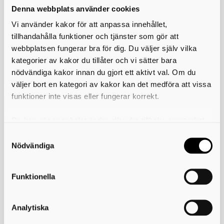
Privatperson
Denna webbplats använder cookies
Vi använder kakor för att anpassa innehållet,
På de här sidorna har vi samlat information som gäller dig som
tillhandahålla funktioner och tjänster som gör att
privatperson. Du kan bland annat hitta avgifterna för
webbplatsen fungerar bra för dig. Du väljer själv vilka
brandskyddskontroll och sotning, lära dig om brandsäkerhet i
hemmet och ute i naturen, ansöka om egensotning och hyra flytväst.
kategorier av kakor du tillåter och vi sätter bara
nödvändiga kakor innan du gjort ett aktivt val. Om du
Foto: Myndigheten för civilt försvar, Melker Dahlstrand
väljer bort en kategori av kakor kan det medföra att vissa
funktioner inte visas eller fungerar korrekt.
Skriv ut
Du kan när som helst ändra eller dra tillbaka samtycket
för vilka kakor du tillåter. Det görs på vår sida om
Räddningstjänsten Skaraborg
användning av kakor som du hittar längst ner på sidan
Nödvändiga
Majorsgatan 1
541 42 Skövde
Funktionella
Telefon: 010-173 63 00
E-post:
raddningstjansten@rtjskaraborg.se
Analytiska