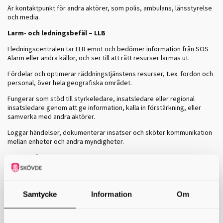
Är kontaktpunkt för andra aktörer, som polis, ambulans, länsstyrelse
och media.
Larm- och ledningsbefäl – LLB
I ledningscentralen tar LLB emot och bedömer information från SOS
Alarm eller andra källor, och ser till att rätt resurser larmas ut.
Fördelar och optimerar räddningstjänstens resurser, t.ex. fordon och
personal, över hela geografiska området.
Fungerar som stöd till styrkeledare, insatsledare eller regional
insatsledare genom att ge information, kalla in förstärkning, eller
samverka med andra aktörer.
Loggar händelser, dokumenterar insatser och sköter kommunikation
mellan enheter och andra myndigheter.
Har koll på aktuella insatser, tillgänglighet hos stationer och
beredskap för nya larm.
Vakthavande räddningschef – VRC
Samtycke
Information
Om
VRC har det högsta ansvaret för den övergripande ledningen i
ledningscentralen.
VRC är också formellt ansvarig räddningsledare vid större eller