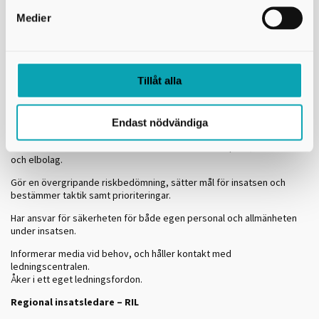
Ansvarar för egen personals säkerhet och ser till att arbetet sker
enligt gällande rutiner och lagar.
Medier
Samverkar med första enheter på plats från polis och ambulans.
Insatsledare – IL
Tillåt alla
En insatsledare är ofta formell räddningsledare enligt Lagen om
skydd mot olyckor (LSO), vilket innebär ett juridiskt ansvar för
insatsen.
Endast nödvändiga
Leder flera räddningsstyrkor och samordnar resurser från olika
brandstationer. Samverkar med andra aktörer som polis, ambulans
och elbolag.
Gör en övergripande riskbedömning, sätter mål för insatsen och
bestämmer taktik samt prioriteringar.
Har ansvar för säkerheten för både egen personal och allmänheten
under insatsen.
Informerar media vid behov, och håller kontakt med
ledningscentralen.
Åker i ett eget ledningsfordon.
Regional insatsledare – RIL