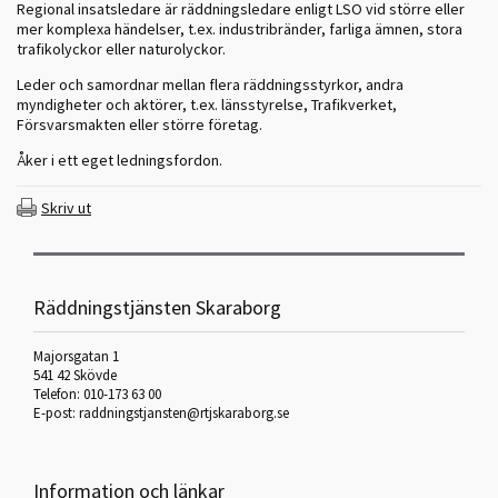
Regional insatsledare är räddningsledare enligt LSO vid större eller
mer komplexa händelser, t.ex. industribränder, farliga ämnen, stora
trafikolyckor eller naturolyckor.
Leder och samordnar mellan flera räddningsstyrkor, andra
myndigheter och aktörer, t.ex. länsstyrelse, Trafikverket,
Försvarsmakten eller större företag.
Åker i ett eget ledningsfordon.
Skriv ut
Räddningstjänsten Skaraborg
Majorsgatan 1
541 42 Skövde
Telefon: 010-173 63 00
E-post:
raddningstjansten@rtjskaraborg.se
Information och länkar