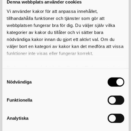
räddningsarbete och är behörig att arbeta som brandman.
Denna webbplats använder cookies
Vi använder kakor för att anpassa innehållet,
Vill du veta mer om utbildningen?
Läs mer här!
tillhandahålla funktioner och tjänster som gör att
webbplatsen fungerar bra för dig. Du väljer själv vilka
Om du blir antagen till utbildningen kommer du att få genomgå en
läkarundersökning innan du kan starta.
kategorier av kakor du tillåter och vi sätter bara
nödvändiga kakor innan du gjort ett aktivt val. Om du
Vill du veta mer?
väljer bort en kategori av kakor kan det medföra att vissa
Är du nyfiken på yrket? Hör gärna av dig!
funktioner inte visas eller fungerar korrekt.
Vi hjälper dig gärna om du planerar att söka SMO och behöver
genomföra det obligatoriska rullbandstestet.
Du kan när som helst ändra eller dra tillbaka samtycket
för vilka kakor du tillåter. Det görs på vår sida om
användning av kakor som du hittar längst ner på sidan
Nödvändiga
Funktionella
Analytiska