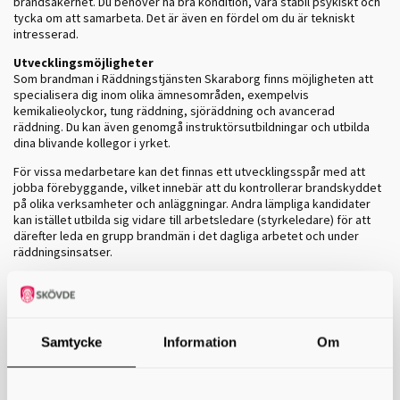
brandsäkerhet. Du behöver ha bra kondition, vara stabil psykiskt och
tycka om att samarbeta. Det är även en fördel om du är tekniskt
intresserad.
Utvecklingsmöjligheter
Som brandman i Räddningstjänsten Skaraborg finns möjligheten att
specialisera dig inom olika ämnesområden, exempelvis
kemikalieolyckor, tung räddning, sjöräddning och avancerad
räddning. Du kan även genomgå instruktörsutbildningar och utbilda
dina blivande kollegor i yrket.
För vissa medarbetare kan det finnas ett utvecklingsspår med att
jobba förebyggande, vilket innebär att du kontrollerar brandskyddet
på olika verksamheter och anläggningar. Andra lämpliga kandidater
kan istället utbilda sig vidare till arbetsledare (styrkeledare) för att
därefter leda en grupp brandmän i det dagliga arbetet och under
räddningsinsatser.
Utbildning – så blir du heltidsbrandman
För att kunna jobba som heltidsbrandman hos oss på
Räddningstjänsten Skaraborg behöver du läsa utbildningen Skydd
Mot Olyckor (SMO).
Samtycke
Information
Om
Utbildningen Skydd mot olyckor (SMO) ges av Myndigheten för civilt
försvar och läses på plats vid någon av deras skolor. När du har
genomfört och blivit godkänd får du en examen i säkerhets- och