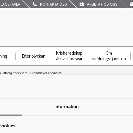
LAGSTAVLA
KONTAKTA OSS
ARBETA HOS OSS
Krisberedskap
Om
ning
Efter olyckan
& civilt försvar
räddningstjänsten
Utförlig checklista - Brandrisker i hemmet
Utförlig checklista - Brandrisker i hem
Information
är hittar du den
utförliga checklistan - Brandrisker i hemmet.
en används för att hitta brandrisker i hemmet och förtydliga vilken risk de
hittats och hur den ska åtgärdas.
cookies