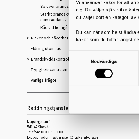
Vi använder kakor för att anp
Se över brandsäkerheten hemma
dig. Du väljer själv vilka kat
Stärkt brandskydd – Tekniska hjälpmedel
du väljer bort en kategori av 
som räddar liv
Råd vid hemgång
Du kan när som helst ändra el
Risker och säkerhet
kakor som du hittar längst ne
Eldning utomhus
Brandskyddskontroll och sotning
Nödvändiga
Trygghetscentralen
Vanliga frågor
Räddningstjänsten Skaraborg
Majorsgatan 1
541 42 Skövde
Telefon: 010-173 63 00
E-post:
raddningstjansten@rtjskaraborg.se