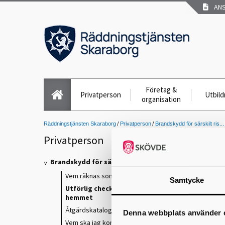
ANS
Företag &
Privatperson
Utbild
organisation
Räddningstjänsten Skaraborg
Privatperson
Brandskydd för särskilt ris...
Privatperson
Brandskydd för särskilt riskutsatta
Vem räknas som särskilt riskutsatt?
Samtycke
H
Utförlig checklista - Brandrisker i
hemmet
D
Åtgärdskatalogen
Denna webbplats använder 
Vem ska jag kontakta i min kommun?