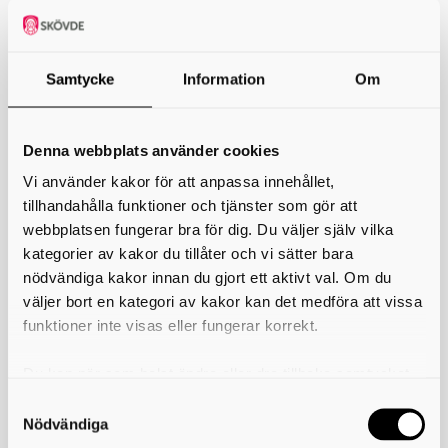
Samtycke
Information
Om
Denna webbplats använder cookies
Vi använder kakor för att anpassa innehållet,
tillhandahålla funktioner och tjänster som gör att
webbplatsen fungerar bra för dig. Du väljer själv vilka
kategorier av kakor du tillåter och vi sätter bara
nödvändiga kakor innan du gjort ett aktivt val. Om du
väljer bort en kategori av kakor kan det medföra att vissa
funktioner inte visas eller fungerar korrekt.
Du kan när som helst ändra eller dra tillbaka samtycket
Kvänums brandstation
för vilka kakor du tillåter. Det görs på vår sida om
Skolgatan 17
535 30 Kvänum
användning av kakor som du hittar längst ner på sidan
Nödvändiga