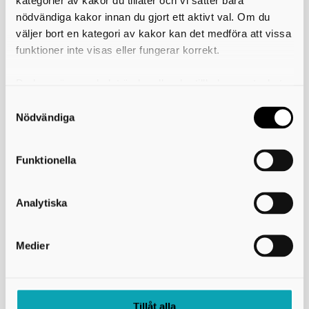
nödvändiga kakor innan du gjort ett aktivt val. Om du
Räddningstjänsten Skaraborg
väljer bort en kategori av kakor kan det medföra att vissa
funktioner inte visas eller fungerar korrekt.
Majorsgatan 1
541 42 Skövde
Du kan när som helst ändra eller dra tillbaka samtycket
Telefon: 010-173 63 00
E-post:
raddningstjansten@rtjskaraborg.se
för vilka kakor du tillåter. Det görs på vår sida om
användning av kakor som du hittar längst ner på sidan
Nödvändiga
Information och länkar
Funktionella
Om webbplatsen
Användning av kakor (cookies)
Analytiska
Tillgänglighetsredogörelse
Hantering av personuppgifter
Medier
Visselblåsning
Tillåt alla