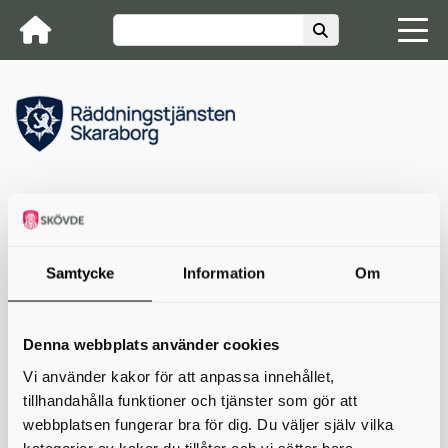
Räddningstjänsten Skaraborg
Företag & organisation
Tillstånd explosiv vara
Vill du
läsa mer om explosiva varor?
Kontakta oss
Samtycke
Information
Om
Vill du läsa mer om explosiva varor?
På Myndigheten för civilt försvars
hemsida
kan du läsa mer om
Denna webbplats använder cookies
brandfarliga och explosiva varor.
Vi använder kakor för att anpassa innehållet,
tillhandahålla funktioner och tjänster som gör att
Skriv ut
webbplatsen fungerar bra för dig. Du väljer själv vilka
kategorier av kakor du tillåter och vi sätter bara