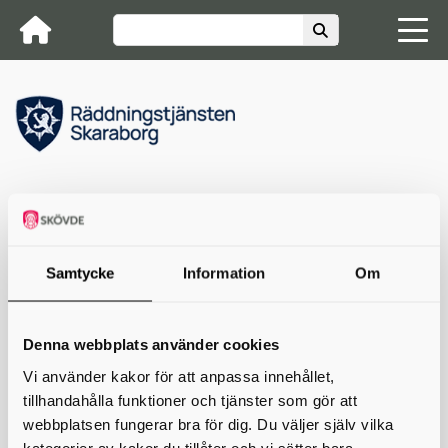
Räddningstjänsten Skaraborg
[Container]
RSS-flöden
Kontakta oss
Samtycke
Information
Om
RSS-flöden
Denna webbplats använder cookies
Nyheter
Vi använder kakor för att anpassa innehållet,
tillhandahålla funktioner och tjänster som gör att
Skriv ut
webbplatsen fungerar bra för dig. Du väljer själv vilka
kategorier av kakor du tillåter och vi sätter bara