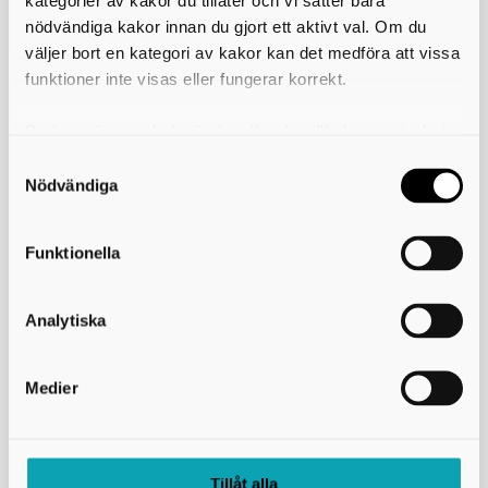
nödvändiga kakor innan du gjort ett aktivt val. Om du
Räddningstjänsten Skaraborg
väljer bort en kategori av kakor kan det medföra att vissa
funktioner inte visas eller fungerar korrekt.
Majorsgatan 1
541 42 Skövde
Du kan när som helst ändra eller dra tillbaka samtycket
Telefon: 010-173 63 00
E-post:
raddningstjansten@rtjskaraborg.se
för vilka kakor du tillåter. Det görs på vår sida om
användning av kakor som du hittar längst ner på sidan
Nödvändiga
Information och länkar
Funktionella
Om webbplatsen
Användning av kakor (cookies)
Analytiska
Tillgänglighetsredogörelse
Hantering av personuppgifter
Medier
Visselblåsning
Tillåt alla