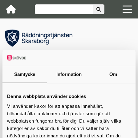
Räddningstjänsten Skaraborg
[Container]
[Dela länk]
Kontakta oss
Samtycke
Information
Om
[Dela länk]
Denna webbplats använder cookies
Skriv ut
Vi använder kakor för att anpassa innehållet,
tillhandahålla funktioner och tjänster som gör att
webbplatsen fungerar bra för dig. Du väljer själv vilka
kategorier av kakor du tillåter och vi sätter bara
Räddningstjänsten Skaraborg
nödvändiga kakor innan du gjort ett aktivt val. Om du